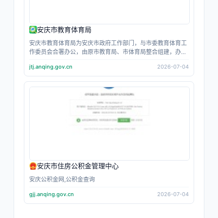
安庆市教育体育局
安庆市教育体育局为安庆市政府工作部门，与市委教育体育工
作委员会合署办公，由原市教育局、市体育局整合组建，办公
地址位于菱湖北路 30 号安庆市教育体育局。主要统筹全市学
jtj.anqing.gov.cn
2026-07-04
前、基础、职业、民办教育发展，负责招生考试、师资建设、
教育督导、校园安全、学生资助等管理工作，同时统筹群众体
育、竞技赛事、公共体育设施建设、体教融合等体育事务。部
门下设多个职能科室，依托官方政务平台发布政策公告、教研
资源与赛事通知，通过集团化办学、城乡教育共同体推进教育
优质均衡，大力完善公共体育服务体系，全力推进教育名城、
体育强市建设，办好人民满意的教育与体育民生事业。
安庆市住房公积金管理中心
安庆公积金网,公积金查询
gjj.anqing.gov.cn
2026-07-04