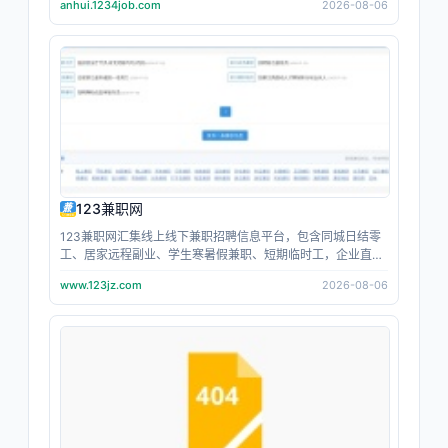
anhui.1234job.com
2026-08-06
上主角跳动；让每个人都成为职场主角。
123兼职网
123兼职网汇集线上线下兼职招聘信息平台，包含同城日结零
工、居家远程副业、学生寒暑假兼职、短期临时工，企业直招
无中介，免费查看靠谱兼职信息网站，方便各类人群就近找兼
www.123jz.com
2026-08-06
职工作。