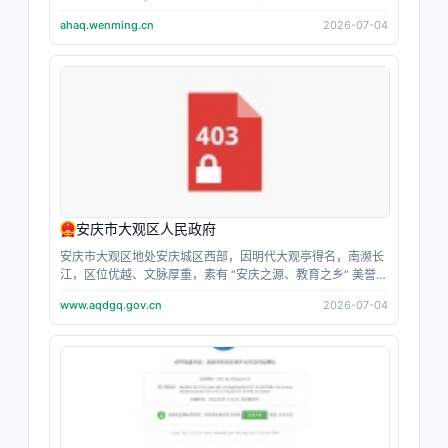
的重要窗口。
ahaq.wenming.cn
2026-07-04
安庆市大观区人民政府
安庆市大观区地处安庆城区西部，因明代大观亭得名，南濒长
江，区位优越、文脉厚重，素有 “安庆之源、教育之乡” 美誉安
庆市大观区人民政府。全区总面积 180.5 平方公里，常住人口
www.aqdgq.gov.cn
2026-07-04
约 21 万，下辖 7 个街道、2 个乡镇，是安庆重要的文教、商
贸与工业集聚区，驻有安庆师范大学、安庆石化等众多院校与
大型企业安庆市大观区人民政府。区政府依法履行区域经济发
展、城市更新、民生保障、营商环境优化、乡村振兴、文旅保
护、安全生产等行政管理职能，依托大观经济开发区重点发展
新材料、现代物流、智能制造等产业，深挖独秀园、大观亭等
历史文旅资源，持续完善政务服务体系，全力建设宜居宜业、
文旅兴盛的现代化滨江城区。