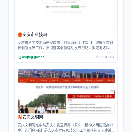
安庆市科技局
安庆市科学技术局是安庆市正县级政府工作部门，统筹全市科
技创新发展工作，贯彻落实创新驱动发展战略，拟定地方科技
发展政策并组织实施安庆市人民政府。该局负责高新技术企业
kjj.anqing.gov.cn
2026-07-04
培育、科技项目申报立项、科研经费监管、重点实验室与孵化
器等科创平台建设，牵头推进产学研深度合作，促进高校院所
科技成果本地转化落地安庆市科技局。同时统筹农业农村、民
生领域科技攻关，开展科技招商、对外创新交流、科研诚信与
科技安全管理，通过政策扶持、项目赋能、平台搭建，不断完
善区域创新体系，培育科技型市场主体，助力全市产业转型升
级与创新型城市建设，为安庆经济高质量发展提供科技支撑。
安庆文明网
安庆文明网是中共安庆市委宣传部（安庆市精神文明建设办公
室）的门户网站, 是安庆市宣传思想文化工作和精神文明建设