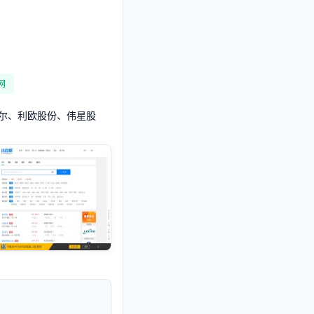
网
尔、利欧股份、伟星股