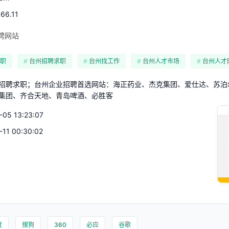
166.11
聘网站
职
台州招聘求职
台州找工作
台州人才市场
台州人才
招聘求职；台州企业招聘首选网站：海正药业、杰克集团、爱仕达、苏泊
集团、齐合天地、青岛啤酒、必胜客
-05 13:23:07
-11 00:30:02
度
搜狗
360
必应
谷歌